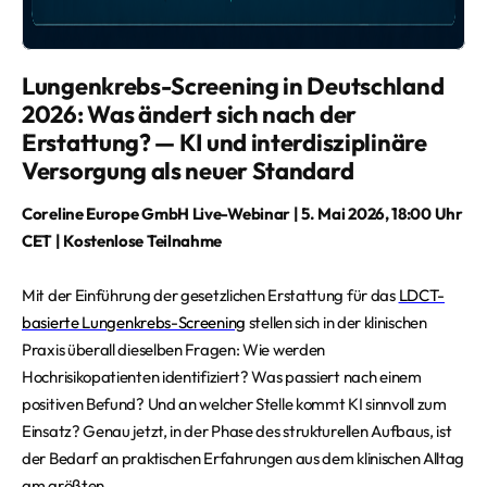
Lungenkrebs-Screening in Deutschland
2026: Was ändert sich nach der
Erstattung? — KI und interdisziplinäre
Versorgung als neuer Standard
Coreline Europe GmbH Live-Webinar | 5. Mai 2026, 18:00 Uhr
CET | Kostenlose Teilnahme
Mit der Einführung der gesetzlichen Erstattung für das
LDCT-
basierte Lungenkrebs-Screening
stellen sich in der klinischen
Praxis überall dieselben Fragen: Wie werden
Hochrisikopatienten identifiziert? Was passiert nach einem
positiven Befund? Und an welcher Stelle kommt KI sinnvoll zum
Einsatz? Genau jetzt, in der Phase des strukturellen Aufbaus, ist
der Bedarf an praktischen Erfahrungen aus dem klinischen Alltag
am größten.