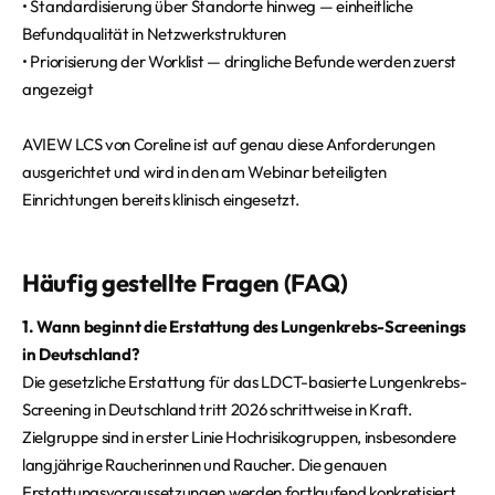
• Standardisierung über Standorte hinweg — einheitliche
Befundqualität in Netzwerkstrukturen
• Priorisierung der Worklist — dringliche Befunde werden zuerst
angezeigt
AVIEW LCS von Coreline ist auf genau diese Anforderungen
ausgerichtet und wird in den am Webinar beteiligten
Einrichtungen bereits klinisch eingesetzt.
Häufig gestellte Fragen (FAQ)
1. Wann beginnt die Erstattung des Lungenkrebs-Screenings
in Deutschland?
Die gesetzliche Erstattung für das LDCT-basierte Lungenkrebs-
Screening in Deutschland tritt 2026 schrittweise in Kraft.
Zielgruppe sind in erster Linie Hochrisikogruppen, insbesondere
langjährige Raucherinnen und Raucher. Die genauen
Erstattungsvoraussetzungen werden fortlaufend konkretisiert.