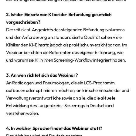
2. Ist der Einsatz von KI bei der Befundung gesetzlich
vorgeschrieben?
Derzeit nicht. Angesichts des steigenden Befundungsvolumens
und der Anforderung an standardisierte Qualität sehen viele
Kliniker den KI-Einsatz jedoch als praktisch unverzichtbar an. Im
Webinar berichten die Referenten aus eigener Erfahrung, wie
und warum sie KI in ihren Screening-Workflow integriert haben.
3. An wen richtet sich das Webinar?
An Radiologen und Pneumologen, die ein LCS-Programm
aufbauen oder optimieren möchten, an klinische Entscheider und
Verwaltungsverantwortliche sowie an alle, die die aktuelle
Entwicklung des Lungenkrebs-Screenings in Deutschland
verstehen wollen.
4. In welcher Sprache findet das Webinar statt?
Das Webinar wird auf Deutsch gehalten.