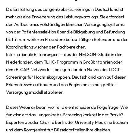
Die Erstattung des Lungenkrebs-Screenings in Deutschland ist
mehr als eine Erweiterung des Leistungskatalogs. Sie erfordert
den Aufbau eines vollständigen klinischen Versorgungssystems:
von der Patientenselektion über die Bildgebung und Befundung
bis hin zum weiteren Procedere bei auffälligen Befunden und der
Koordination zwischen den Fachbereichen.
Internationale Erfahrungen — aus der NELSON-Studie in den
Niederlanden, dem TLHC-Programm in Großbritannien oder
dem ELCAP-Netzwerk — belegen klar den Nutzen des LDCT-
Screenings für Hochrisikogruppen. Deutschland kann auf diesen
Erkenntnissen aufbauen und von Beginn an ein ausgreiftes
Versorgungsmodell etablieren.
Dieses Webinar beantwortet die entscheidende Folgefrage: Wie
funktioniert das Lungenkrebs-Screening konkret in der Praxis?
Experten aus der Charité Berlin, der University Medicine Bochum
und dem Röntgeninstitut Düsseldorf teilen ihre direkten