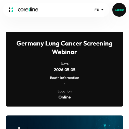
EU
Contact
HOME
ABOUT
Germany Lung Cancer Screening
Intro
Webinar
History
Date
Core Value
aview List
2026.05.05
People
aview LCS Plus
Booth Information
-
Recruit
aview LCS
Germany
Location
Video
aview COPD
Australia
Online
aview CAC
Publications
aview NeuroCAD
aview BAS
News
aview Modeler