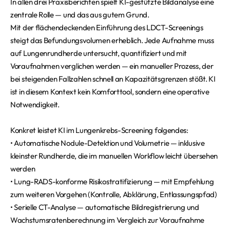
In allen drei Praxisberichten spielt KI-gestützte Bildanalyse eine
zentrale Rolle — und das aus gutem Grund.
Mit der flächendeckenden Einführung des LDCT-Screenings
steigt das Befundungsvolumen erheblich. Jede Aufnahme muss
auf Lungenrundherde untersucht, quantifiziert und mit
Voraufnahmen verglichen werden — ein manueller Prozess, der
bei steigenden Fallzahlen schnell an Kapazitätsgrenzen stößt. KI
ist in diesem Kontext kein Komforttool, sondern eine operative
Notwendigkeit.
Konkret leistet KI im Lungenkrebs-Screening folgendes:
• Automatische Nodule-Detektion und Volumetrie — inklusive
kleinster Rundherde, die im manuellen Workflow leicht übersehen
werden
• Lung-RADS-konforme Risikostratifizierung — mit Empfehlung
zum weiteren Vorgehen (Kontrolle, Abklärung, Entlassungspfad)
• Serielle CT-Analyse — automatische Bildregistrierung und
Wachstumsratenberechnung im Vergleich zur Voraufnahme