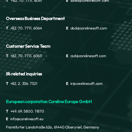
T
+82. 70. 7711. 6061
E
sales@corelinesoft.com
Overseas Business Department
T
+82. 70. 7711. 6064
E
obd@corelinesoft.com
Customer Service Team
T
+82. 70. 7711. 6063
E
csd@corelinesoft.com
IR-related inquiries
T
+82. 2. 336. 7321
E
ir@corelinesoft.com
European corporation Coreline Europe GmbH
T
+49. 69. 5800. 11870
E
info@corelinesoft.eu
Frankfurter Landstraße 62a, 61440 Oberursel, Germany