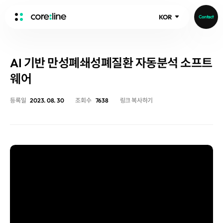
KOR
Contact
HOME
AI 기반 만성폐쇄성폐질환 자동분석 소프트
ABOUT
웨어
Intro
History
등록일
2023. 08. 30
조회수
7638
링크 복사하기
Core Value
aview List
People
aview LCS Plus
Recruit
aview LCS
Publications
Video
aview COPD
Core-Log
Ethical Management
aview CAC
Notice
aview Lung texture
IR Events
aview ILA
IR Materials
News
aview NeuroCAD