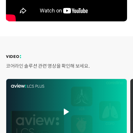
Disclosure
REQUEST A DEMO
Events
aview BAS
Blog
aview RT ACS
aview Research
aview Modeler
aview Pseudonymization Server
VIDEO
코어라인 솔루션 관련 영상을 확인해 보세요.