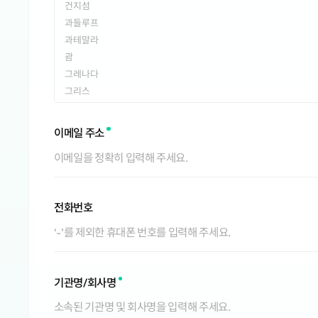
건지섬
과들루프
과테말라
괌
그레나다
그리스
그린란드
기니비사우
이메일 주소
기니
나미비아
나우루
나이지리아
전화번호
남극
남수단
남아프리카 공화국
네덜란드
네팔
기관명/회사명
노르웨이
노퍽섬