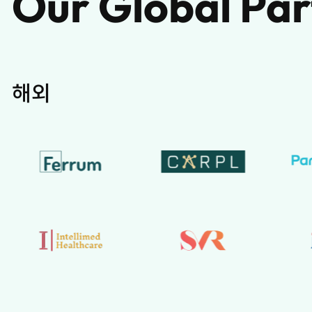
Our Global Par
해외