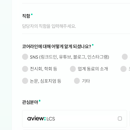
누벨칼레도니
뉴질랜드
직함
니우에
니제르
니카라과
대한민국
코어라인에 대해 어떻게 알게 되셨나요?
덴마크
도미니카 공화국
SNS (링크드인, 유튜브, 블로그, 인스타그램)
도미니카 연방
독일
전시회, 학회 등
업계 동료의 소개
동티모르
논문, 심포지엄 등
기타
라오스
라이베리아
라트비아
관심분야
러시아
레바논
레소토
AVIEW: LCS
레위니옹