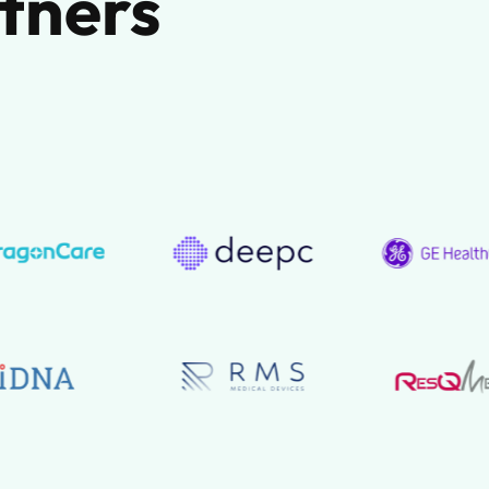
tners
버뮤다
베냉
베네수엘라
베트남
벨기에
벨라루스
벨리즈
보네르섬
보스니아 헤르체고비나
보츠와나
볼리비아
부룬디
부르키나파소
부베섬
부탄
북마리아나 제도
북마케도니아
불가리아