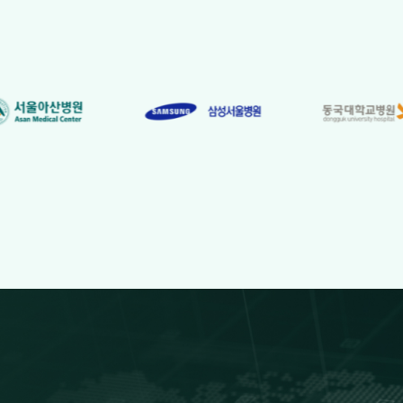
브라질
브루나이
사모아
사우디아라비아
사우스조지아 사우스샌드위치 제도
산마리노
상투메 프린시페
생마르탱
생바르텔레미
생피에르 미클롱
서사하라
세네갈
세르비아
세이셸
세인트루시아
세인트빈센트 그레나딘
세인트키츠 네비스
세인트헬레나
소말리아