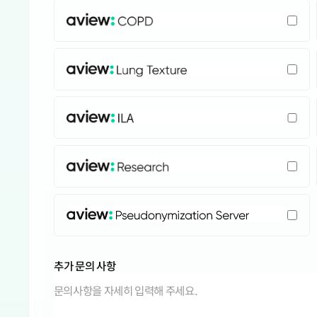
루마니아
룩셈부르크
AVIEW: COPD
르완다
리비아
리투아니아
AVIEW: Lung Texture
리히텐슈타인
마다가스카르
마르티니크
AVIEW: ILA
마셜 제도
마요트
AVIEW: Research
마카오
말라위
말레이시아
AVIEW: Pseudonymization Server
말리
맨섬
멕시코
추가 문의 사항
모나코
모로코
모리셔스