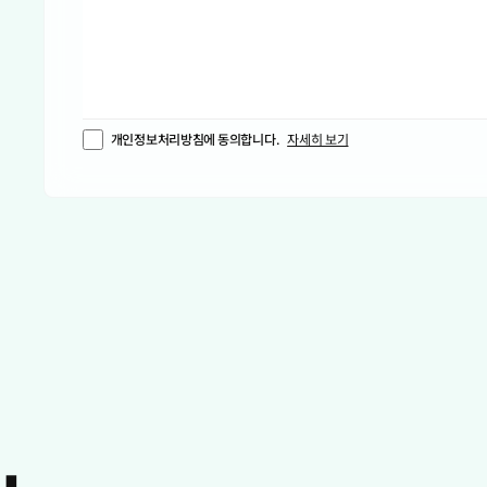
모리타니
모잠비크
몬테네그로
몬트세랫
몰도바
몰디브
개인정보처리방침에 동의합니다.
자세히 보기
몰타
몽골
미국령 군소 제도
미국령 버진아일랜드
미국
미얀마
미크로네시아 연방
바누아투
바레인
바베이도스
바티칸 시국
바하마
방글라데시